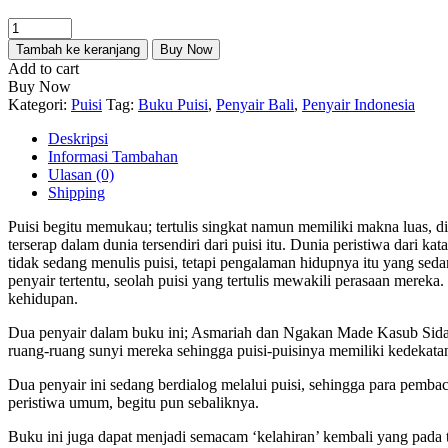
Kuantitas
Jejak
Tambah ke keranjang
Buy Now
Waktu
Add to cart
Percakapan
Buy Now
Sunyi
Kategori:
Puisi
Tag:
Buku Puisi
,
Penyair Bali
,
Penyair Indonesia
Deskripsi
Informasi Tambahan
Ulasan (0)
Shipping
Puisi begitu memukau; tertulis singkat namun memiliki makna luas, di
terserap dalam dunia tersendiri dari puisi itu. Dunia peristiwa dari k
tidak sedang menulis puisi, tetapi pengalaman hidupnya itu yang seda
penyair tertentu, seolah puisi yang tertulis mewakili perasaan merek
kehidupan.
Dua penyair dalam buku ini; Asmariah dan Ngakan Made Kasub Sida
ruang-ruang sunyi mereka sehingga puisi-puisinya memiliki kedekatan
Dua penyair ini sedang berdialog melalui puisi, sehingga para pemb
peristiwa umum, begitu pun sebaliknya.
Buku ini juga dapat menjadi semacam ‘kelahiran’ kembali yang pada ta