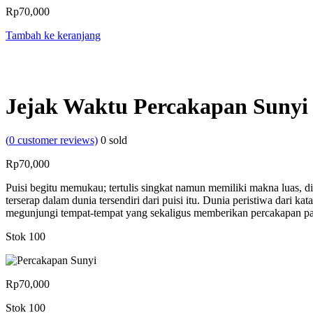
Rp
70,000
Tambah ke keranjang
Jejak Waktu Percakapan Sunyi
(
0
customer reviews)
0
sold
Rp
70,000
Puisi begitu memukau; tertulis singkat namun memiliki makna luas, di
terserap dalam dunia tersendiri dari puisi itu. Dunia peristiwa dar
megunjungi tempat-tempat yang sekaligus memberikan percakapan pada
Stok 100
Rp
70,000
Stok 100