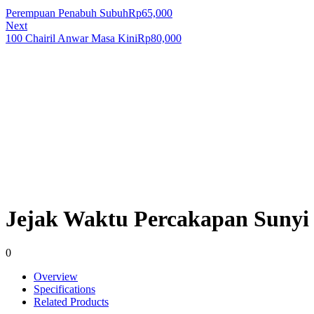
Perempuan Penabuh Subuh
Rp
65,000
Next
100 Chairil Anwar Masa Kini
Rp
80,000
Jejak Waktu Percakapan Sunyi
0
Overview
Specifications
Related Products