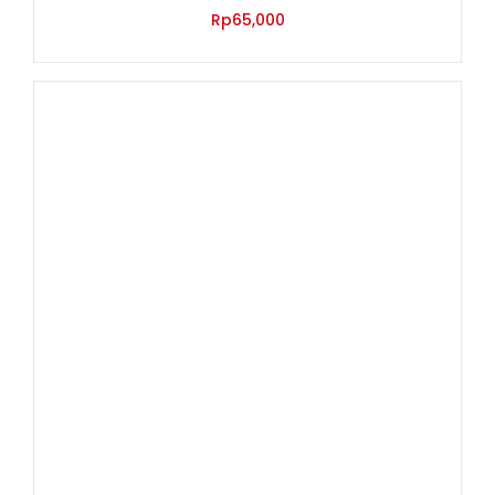
Dinilai
5.00
Rp
65,000
dari 5