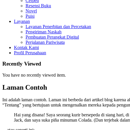
Cerpen
Resensi Buku
Novel
Puisi
Layanan
Layanan Penerbitan dan Percetakan
Pengiriman Naskah
Pembuatan Perangkat Digital
Perjalanan Pariwisata
Kontak Kami
Profil Perusahaan
Recently Viewed
You have no recently viewed item.
Laman Contoh
Ini adalah laman contoh. Laman ini berbeda dari artikel blog karena
“Tentang” yang bertujuan untuk mengenalkan mereka kepada pengunjung
Hai yang disana! Saya seorang kurir bersepeda di siang hari, d
Jack, dan saya suka piña minuman Colada. (Dan terjebak dalam
…atau seperti ini: