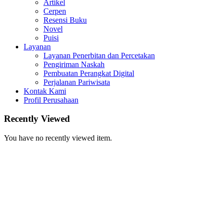
Artikel
Cerpen
Resensi Buku
Novel
Puisi
Layanan
Layanan Penerbitan dan Percetakan
Pengiriman Naskah
Pembuatan Perangkat Digital
Perjalanan Pariwisata
Kontak Kami
Profil Perusahaan
Recently Viewed
You have no recently viewed item.