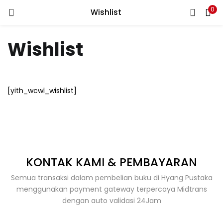
0
Wishlist
LOGIN
REGISTER
Wishlist
Enter your username and password to login.
[yith_wcwl_wishlist]
Remember me
KONTAK KAMI & PEMBAYARAN
Lost password?
Semua transaksi dalam pembelian buku di Hyang Pustaka
menggunakan payment gateway terpercaya Midtrans
dengan auto validasi 24Jam