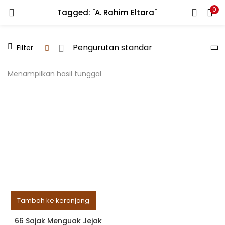
0
Tagged: "A. Rahim Eltara"
LOGIN
REGISTER
Filter
Enter your username and password to login.
Menampilkan hasil tunggal
Remember me
Lost password?
Tambah ke keranjang
66 Sajak Menguak Jejak