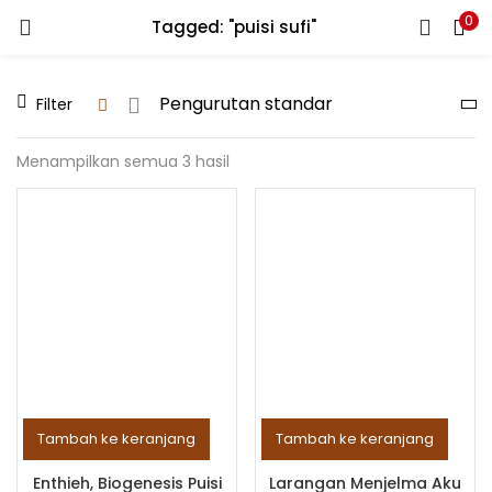
0
Tagged: "puisi sufi"
LOGIN
REGISTER
Filter
Enter your username and password to login.
Menampilkan semua 3 hasil
Remember me
Lost password?
Tambah ke keranjang
Tambah ke keranjang
Enthieh, Biogenesis Puisi
Larangan Menjelma Aku