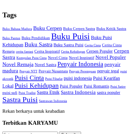
Tags
Buku Cerpen
Buku Cerpen Sastra
Buku Kritik Sastra
Buku Bahasa Madura
Buku Puisi
Buku Puisi
Buku Pendidikan
Buku Pantun
Buku Sastra
Kehidupan
Buku Sastra Puisi
Cerita Cinta
Cerita Cinta
Cerpen
Cerpen Populer
Remaja
Cerita Inspiratif
cerita fantasi
Cerita Kehidupan
Sastra
Novel Populer
Novel Cinta
Novel Inspiratif
Kumpulan Puisi Cinta
Penyair Indonesia
Novel Remaja
penyair
Novel Sastra
madura
penyair tegal
Penyair Nusantara
Penyair NTT
Penyair Perempuan
puisi
Puisi Cinta
puisi indonesia
Puisi Kearifan
akrostik
Puisi Filsafat
Puisi Kehidupan
Lokal
Puisi Populer
Puisi Romantis
Puisi Satire
Sastra Indonesia
Sastra Etnik
sastra populer
puisi sufi
Puisi Tradisi
Sastra Puisi
Sastrawan Indonesia
Rekan berkarya untuk keabadian
Terbitkan
KARYAMU