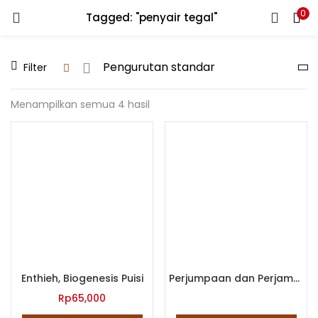
0
Tagged: "penyair tegal"
LOGIN
REGISTER
Filter
Enter your username and password to login.
Menampilkan semua 4 hasil
Remember me
Lost password?
Enthieh, Biogenesis Puisi
Perjumpaan dan Perjamuan
Rp
65,000