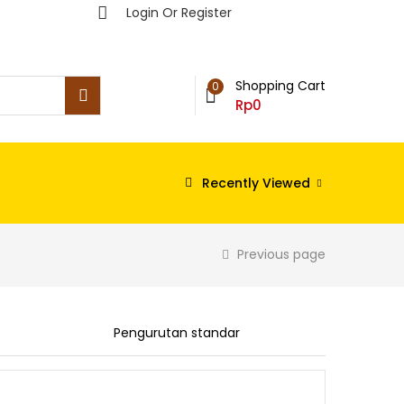
Login Or Register
Shopping Cart
0
Rp
0
Recently Viewed
Previous page