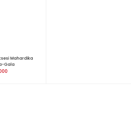
TAMBAH KE
KERANJANG
uksesi Mahardika
a-Gala
000