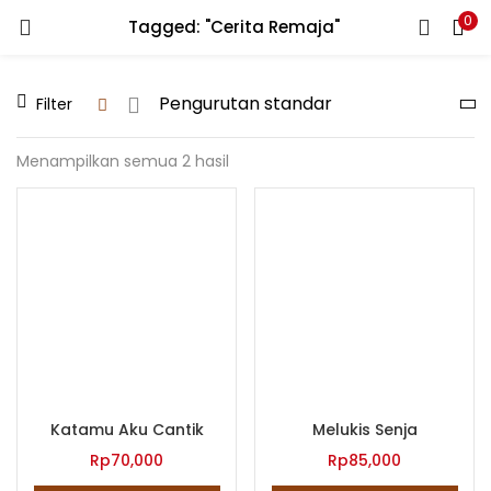
0
Tagged: "Cerita Remaja"
LOGIN
REGISTER
Filter
Enter your username and password to login.
Menampilkan semua 2 hasil
Remember me
Lost password?
Katamu Aku Cantik
Melukis Senja
Rp
70,000
Rp
85,000