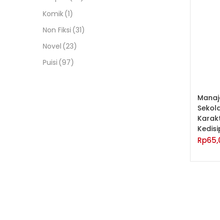
Komik
(1)
Non Fiksi
(31)
Novel
(23)
Puisi
(97)
Manaj
Sekol
Karak
Kedisi
Rp
65,