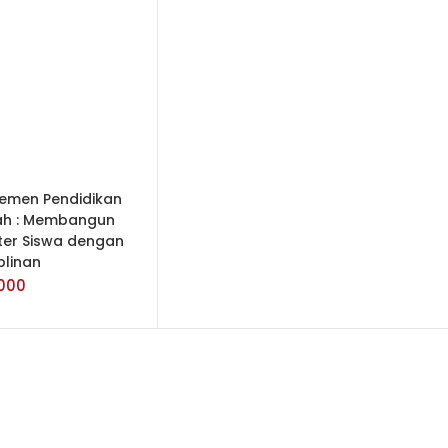
TAMBAH KE
KERANJANG
emen Pendidikan
ah : Membangun
ter Siswa dengan
plinan
000