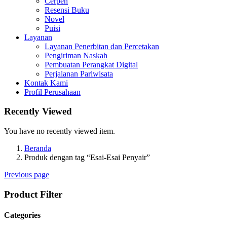
Cerpen
Resensi Buku
Novel
Puisi
Layanan
Layanan Penerbitan dan Percetakan
Pengiriman Naskah
Pembuatan Perangkat Digital
Perjalanan Pariwisata
Kontak Kami
Profil Perusahaan
Recently Viewed
You have no recently viewed item.
Beranda
Produk dengan tag “Esai-Esai Penyair”
Previous page
Product Filter
Categories