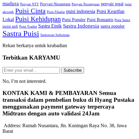
madura
penyair tegal
Penyair Nusantara
Penyair NTT
Penyair Perempuan
puisi
Puisi Cinta
puisi indonesia
Puisi Kearifan
akrostik
Puisi Filsafat
Puisi Kehidupan
Lokal
Puisi Populer
Puisi Romantis
Puisi Satire
Sastra Indonesia
Sastra Etnik
sastra populer
puisi sufi
Puisi Tradisi
Sastra Puisi
Sastrawan Indonesia
Rekan berkarya untuk keabadian
Terbitkan
KARYAMU
Subscribe
No, I’m not interested.
KONTAK KAMI & PEMBAYARAN
Semua
transaksi dalam pembelian buku di Hyang Pustaka
menggunakan payment gateway terpercaya
Midtrans dengan auto validasi 24Jam
Address:
Rumah Nusantara, Jln. Kuningan Raya No. 38, Jawa
Barat