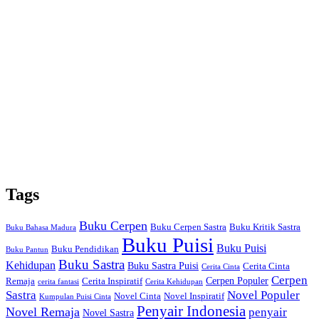
Tags
Buku Cerpen
Buku Cerpen Sastra
Buku Kritik Sastra
Buku Bahasa Madura
Buku Puisi
Buku Puisi
Buku Pendidikan
Buku Pantun
Buku Sastra
Kehidupan
Buku Sastra Puisi
Cerita Cinta
Cerita Cinta
Cerpen
Cerpen Populer
Remaja
Cerita Inspiratif
cerita fantasi
Cerita Kehidupan
Sastra
Novel Populer
Novel Cinta
Novel Inspiratif
Kumpulan Puisi Cinta
Penyair Indonesia
Novel Remaja
penyair
Novel Sastra