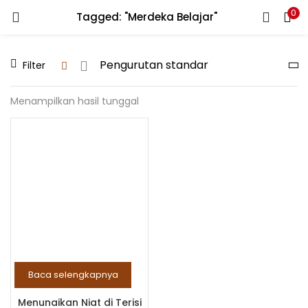
0
Tagged: "Merdeka Belajar"
LOGIN
REGISTER
Filter
Enter your username and password to login.
Menampilkan hasil tunggal
Remember me
Lost password?
Baca selengkapnya
Menunaikan Niat di Terisi