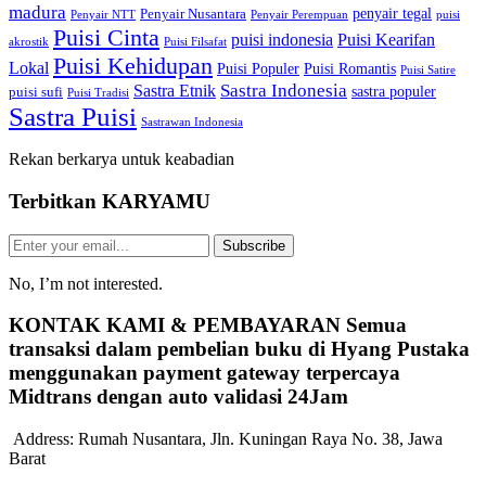
madura
penyair tegal
Penyair Nusantara
Penyair NTT
Penyair Perempuan
puisi
Puisi Cinta
puisi indonesia
Puisi Kearifan
akrostik
Puisi Filsafat
Puisi Kehidupan
Lokal
Puisi Populer
Puisi Romantis
Puisi Satire
Sastra Indonesia
Sastra Etnik
sastra populer
puisi sufi
Puisi Tradisi
Sastra Puisi
Sastrawan Indonesia
Rekan berkarya untuk keabadian
Terbitkan
KARYAMU
Subscribe
No, I’m not interested.
KONTAK KAMI & PEMBAYARAN
Semua
transaksi dalam pembelian buku di Hyang Pustaka
menggunakan payment gateway terpercaya
Midtrans dengan auto validasi 24Jam
Address:
Rumah Nusantara, Jln. Kuningan Raya No. 38, Jawa
Barat