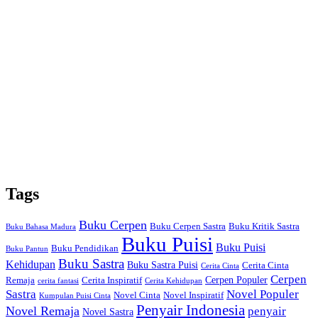
Tags
Buku Cerpen
Buku Cerpen Sastra
Buku Kritik Sastra
Buku Bahasa Madura
Buku Puisi
Buku Puisi
Buku Pendidikan
Buku Pantun
Buku Sastra
Kehidupan
Buku Sastra Puisi
Cerita Cinta
Cerita Cinta
Cerpen
Cerpen Populer
Remaja
Cerita Inspiratif
cerita fantasi
Cerita Kehidupan
Sastra
Novel Populer
Novel Cinta
Novel Inspiratif
Kumpulan Puisi Cinta
Penyair Indonesia
Novel Remaja
penyair
Novel Sastra