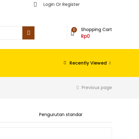
Login Or Register
Shopping Cart
0
Rp
0
Recently Viewed
Previous page