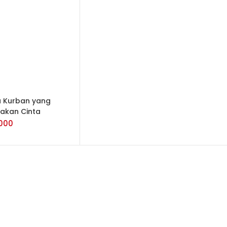
TAMBAH KE
KERANJANG
 Kurban yang
akan Cinta
000