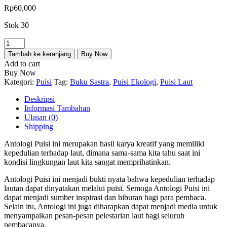
Rp
60,000
Stok 30
Kuantitas
Shimphoni
Tambah ke keranjang
Buy Now
Laut
Add to cart
Buy Now
Kategori:
Puisi
Tag:
Buku Sastra
,
Puisi Ekologi
,
Puisi Laut
Deskripsi
Informasi Tambahan
Ulasan (0)
Shipping
Antologi Puisi ini merupakan hasil karya kreatif yang memiliki
kepedulian terhadap laut, dimana sama-sama kita tahu saat ini
kondisi lingkungan laut kita sangat memprihatinkan.
Antologi Puisi ini menjadi bukti nyata bahwa kepedulian terhadap
lautan dapat dinyatakan melalui puisi. Semoga Antologi Puisi ini
dapat menjadi sumber inspirasi dan hiburan bagi para pembaca.
Selain itu, Antologi ini juga diharapkan dapat menjadi media untuk
menyampaikan pesan-pesan pelestarian laut bagi seluruh
pembacanya.