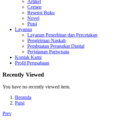
Artikel
Cerpen
Resensi Buku
Novel
Puisi
Layanan
Layanan Penerbitan dan Percetakan
Pengiriman Naskah
Pembuatan Perangkat Digital
Perjalanan Pariwisata
Kontak Kami
Profil Perusahaan
Recently Viewed
You have no recently viewed item.
Beranda
Puisi
Prev