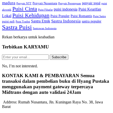
madura
penyair tegal
Penyair Nusantara
Penyair NTT
Penyair Perempuan
puisi
Puisi Cinta
puisi indonesia
Puisi Kearifan
akrostik
Puisi Filsafat
Puisi Kehidupan
Lokal
Puisi Populer
Puisi Romantis
Puisi Satire
Sastra Indonesia
Sastra Etnik
sastra populer
puisi sufi
Puisi Tradisi
Sastra Puisi
Sastrawan Indonesia
Rekan berkarya untuk keabadian
Terbitkan
KARYAMU
Subscribe
No, I’m not interested.
KONTAK KAMI & PEMBAYARAN
Semua
transaksi dalam pembelian buku di Hyang Pustaka
menggunakan payment gateway terpercaya
Midtrans dengan auto validasi 24Jam
Address:
Rumah Nusantara, Jln. Kuningan Raya No. 38, Jawa
Barat