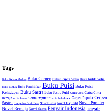
Tags
Buku Cerpen
Buku Cerpen Sastra
Buku Kritik Sastra
Buku Bahasa Madura
Buku Puisi
Buku Puisi
Buku Pendidikan
Buku Pantun
Buku Sastra
Kehidupan
Buku Sastra Puisi
Cerita Cinta
Cerita Cinta
Cerpen
Cerpen Populer
Remaja
Cerita Inspiratif
cerita fantasi
Cerita Kehidupan
Sastra
Novel Populer
Novel Cinta
Novel Inspiratif
Kumpulan Puisi Cinta
Penyair Indonesia
Novel Remaja
penyair
Novel Sastra