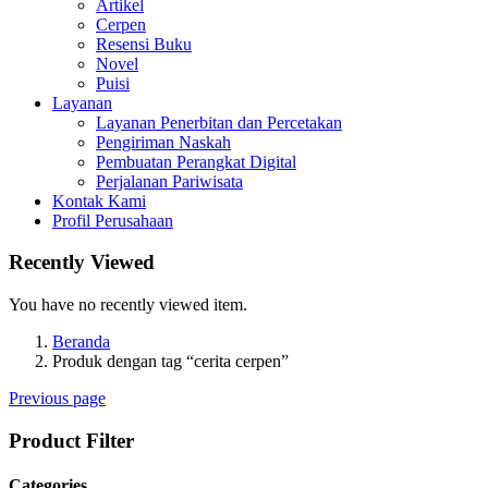
Artikel
Cerpen
Resensi Buku
Novel
Puisi
Layanan
Layanan Penerbitan dan Percetakan
Pengiriman Naskah
Pembuatan Perangkat Digital
Perjalanan Pariwisata
Kontak Kami
Profil Perusahaan
Recently Viewed
You have no recently viewed item.
Beranda
Produk dengan tag “cerita cerpen”
Previous page
Product Filter
Categories