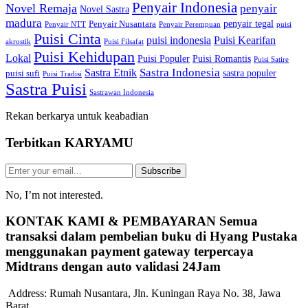
Penyair Indonesia
Novel Remaja
penyair
Novel Sastra
madura
penyair tegal
Penyair Nusantara
Penyair NTT
Penyair Perempuan
puisi
Puisi Cinta
puisi indonesia
Puisi Kearifan
akrostik
Puisi Filsafat
Puisi Kehidupan
Lokal
Puisi Populer
Puisi Romantis
Puisi Satire
Sastra Indonesia
Sastra Etnik
sastra populer
puisi sufi
Puisi Tradisi
Sastra Puisi
Sastrawan Indonesia
Rekan berkarya untuk keabadian
Terbitkan
KARYAMU
Subscribe
No, I’m not interested.
KONTAK KAMI & PEMBAYARAN
Semua
transaksi dalam pembelian buku di Hyang Pustaka
menggunakan payment gateway terpercaya
Midtrans dengan auto validasi 24Jam
Address:
Rumah Nusantara, Jln. Kuningan Raya No. 38, Jawa
Barat