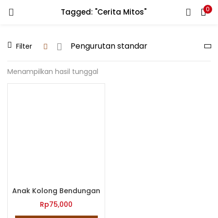
0
Tagged: "Cerita Mitos"
LOGIN
REGISTER
Filter
Enter your username and password to login.
Menampilkan hasil tunggal
Remember me
Lost password?
Anak Kolong Bendungan
Rp
75,000