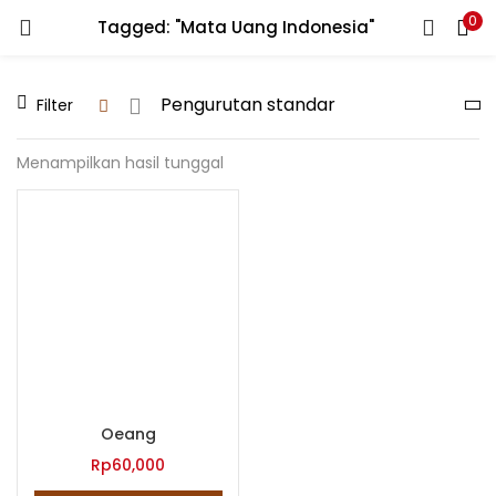
0
Tagged: "Mata Uang Indonesia"
LOGIN
REGISTER
Filter
Enter your username and password to login.
Menampilkan hasil tunggal
Remember me
Lost password?
Oeang
Rp
60,000