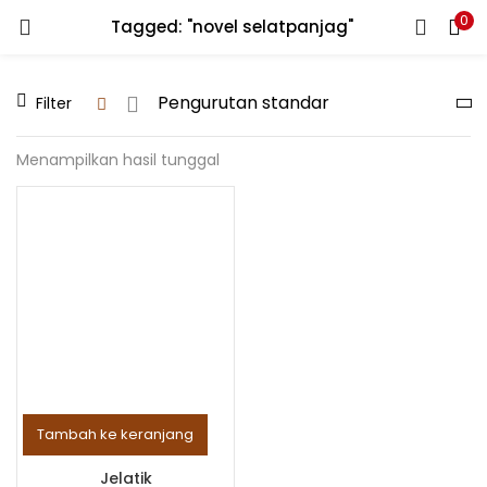
0
Tagged: "novel selatpanjag"
LOGIN
REGISTER
Filter
Enter your username and password to login.
Menampilkan hasil tunggal
Remember me
Lost password?
Tambah ke keranjang
Jelatik