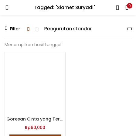
0
Tagged: "Slamet Suryadi"
LOGIN
REGISTER
Filter
Enter your username and password to login.
Menampilkan hasil tunggal
Remember me
Lost password?
Goresan Cinta yang Terukir dalam Perjalanan Waktu Senja
Rp
60,000