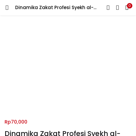
0
Dinamika Zakat Profesi Syekh al-Qaradhawi: Dari Kontroversi Sampai Inkonsistensi
LOGIN
REGISTER
Enter your username and password to login.
Remember me
Lost password?
Rp
70,000
Dinamika Zakat Profesi Syekh al-