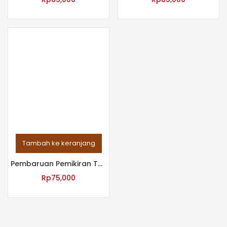
Tambah ke keranjang
Pembaruan Pemikiran Tasawuf Shah Wali Allah Al-Dihlawi
Rp
75,000