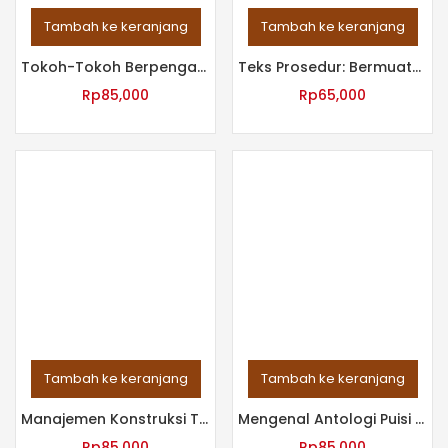
Tambah ke keranjang
Tambah ke keranjang
Tokoh-Tokoh Berpengaruh di Kepulauan Sapeken
Teks Prosedur: Bermuatan Tata Cara dan Pelayanan Untuk SMK
Rp
85,000
Rp
65,000
Tambah ke keranjang
Tambah ke keranjang
Manajemen Konstruksi Teknik Sipil
Mengenal Antologi Puisi Indonesia Modern
Rp
85,000
Rp
85,000