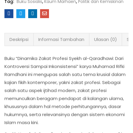
Tag:
Buku Sosialis
,
Kaum Marhaen
,
Politik dan Kemiskinan
Deskripsi
Informasi Tambahan
Ulasan (0)
Sh
Buku “Dinamika Zakat Profesi Syekh al-Qaradhawi: Dari
Kontroversi Sampai Inkonsistensi” karya Muhamad Rifki
Ramdhani ini mengupas salah satu tema krusial dalam
kajian fikih kontemporer, yakni zakat profesi. Sebagai
salah satu aspek ijtihad modern, zakat profesi
memunculkan beragam pendapat di kalangan ulama,
khususnya dalam hal metode perhitungannya, dasar
hukumnya, serta relevansinya dengan sistem ekonomi
Islam masa kini.