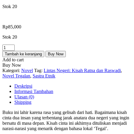
Stok 20
Rp
85,000
Stok 20
Kuantitas
Lintas
Tambah ke keranjang
Buy Now
Negeri:
Add to cart
Kisah
Buy Now
Ratna
Kategori:
Novel
Tag:
Lintas Negeri: Kisah Ratna dan Raswadi
,
dan
Novel Tegalan
,
Sastra Etnik
Raswadi
Deskripsi
Informasi Tambahan
Ulasan (0)
Shipping
Buku ini lahir karena rasa yang gelisah dari hati. Bagaimana kisah
cinta dua insan yang terbentang jarak anatara dua negeri yang ingin
bersatu di masa depan. Kisah cinta ini akhirnya dituliskan menjadi
narasi-narasi yang menarik dengan bahasa lokal ‘Tegal’.