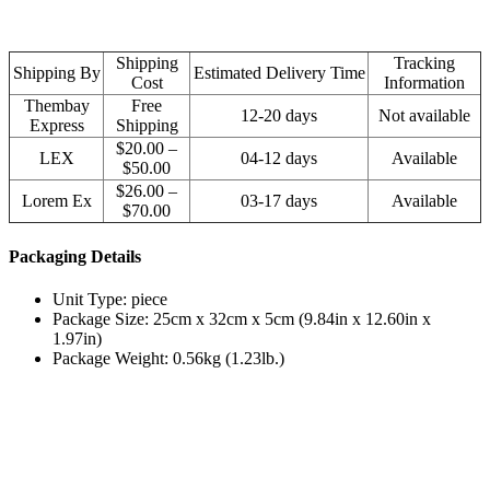
Shipping
Tracking
Shipping By
Estimated Delivery Time
Cost
Information
Thembay
Free
12-20 days
Not available
Express
Shipping
$20.00 –
LEX
04-12 days
Available
$50.00
$26.00 –
Lorem Ex
03-17 days
Available
$70.00
Packaging Details
Unit Type: piece
Package Size: 25cm x 32cm x 5cm (9.84in x 12.60in x
1.97in)
Package Weight: 0.56kg (1.23lb.)