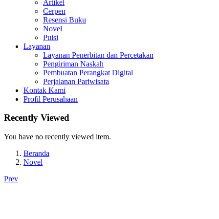
Artikel
Cerpen
Resensi Buku
Novel
Puisi
Layanan
Layanan Penerbitan dan Percetakan
Pengiriman Naskah
Pembuatan Perangkat Digital
Perjalanan Pariwisata
Kontak Kami
Profil Perusahaan
Recently Viewed
You have no recently viewed item.
Beranda
Novel
Prev