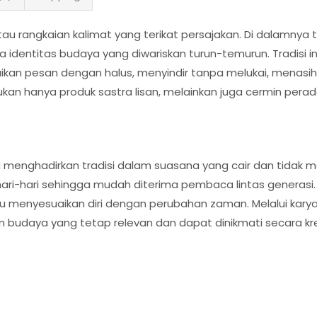
rangkaian kalimat yang terikat persajakan. Di dalamnya ter
gga identitas budaya yang diwariskan turun-temurun. Tradisi
ikan pesan dengan halus, menyindir tanpa melukai, menasi
ukan hanya produk sastra lisan, melainkan juga cermin pera
 menghadirkan tradisi dalam suasana yang cair dan tidak
-hari sehingga mudah diterima pembaca lintas generasi. Di s
menyesuaikan diri dengan perubahan zaman. Melalui karya i
 budaya yang tetap relevan dan dapat dinikmati secara kre