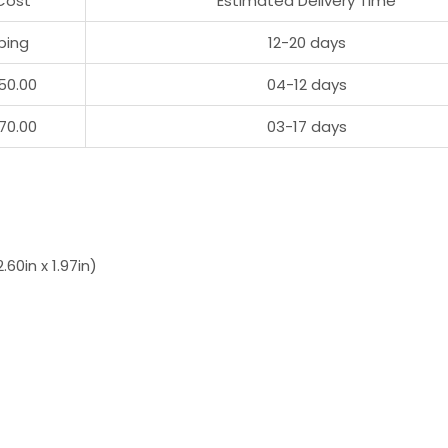
Cost
Estimated Delivery Time
ping
12-20 days
50.00
04-12 days
70.00
03-17 days
60in x 1.97in)