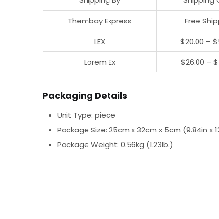
Shipping By
Shipping 
Thembay Express
Free Ship
LEX
$20.00 – $
Lorem Ex
$26.00 – $
Packaging Details
Unit Type: piece
Package Size: 25cm x 32cm x 5cm (9.84in x 12.
Package Weight: 0.56kg (1.23lb.)