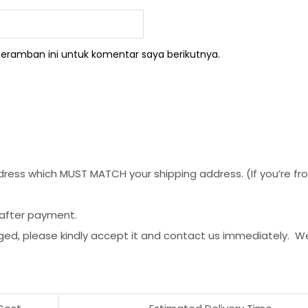
eramban ini untuk komentar saya berikutnya.
ess which MUST MATCH your shipping address. (If you’re from 
 after payment.
ged, please kindly accept it and contact us immediately. W