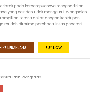
i terletak pada kemampuannya menghadirkan
sana yang cair dan tidak menggurui. Wangsalan-
itampilkan terasa dekat dengan kehidupan
gga mudah diterima pembaca lintas generasi.
H KE KERANJANG
BUY NOW
Sastra Etnik
,
Wangsalan