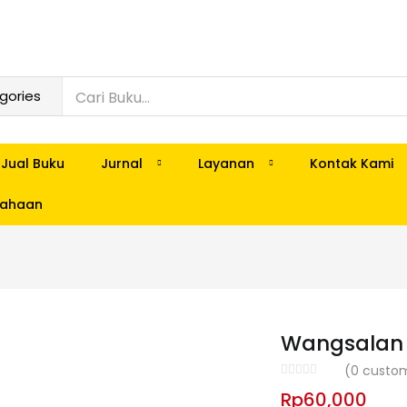
Jual Buku
Jurnal
Layanan
Kontak Kami
usahaan
Wangsalan
(
0
custom
Rp
60,000