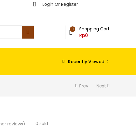
Login Or Register
Shopping Cart
0
Rp
0
Recently Viewed
Prev
Next
0
sold
er reviews)