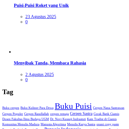
Puisi-Puisi Roket yang Unik
Posted
23 Agustus 2025
on
0
Menyibak Tanda, Membaca Rahasia
Posted
2 Agustus 2025
on
0
Tag
Buku Puisi
Buku cerpen
Buku Kuliner Para Dewa
Cerpen Nana Sastrawan
Cerpen Sastra
Cerpen Populer
Cerpen Rasullallah
cerpen remaja
Corak Batik Ciamis
Dosen Fakultas Ilmu Budaya UGM
Dr. Novi Kussuji Indrastuti
Kain Tradisi di Ciamis
Komunitas Menulis Madura
Manusia Algoritma
Menulis Karya Sastra
onani copy paste