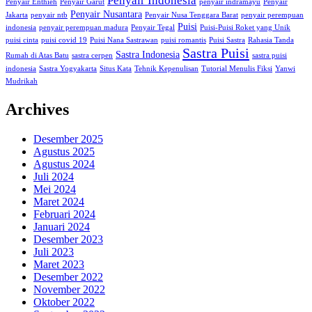
Penyair Indonesia
Penyair Enthieh
Penyair Garut
penyair indramayu
Penyair
Penyair Nusantara
Jakarta
penyair ntb
Penyair Nusa Tenggara Barat
penyair perempuan
Puisi
indonesia
penyair perempuan madura
Penyair Tegal
Puisi-Puisi Roket yang Unik
puisi cinta
puisi covid 19
Puisi Nana Sastrawan
puisi romantis
Puisi Sastra
Rahasia Tanda
Sastra Puisi
Sastra Indonesia
Rumah di Atas Batu
sastra cerpen
sastra puisi
indonesia
Sastra Yogyakarta
Situs Kata
Tehnik Kepenulisan
Tutorial Menulis Fiksi
Yanwi
Mudrikah
Archives
Desember 2025
Agustus 2025
Agustus 2024
Juli 2024
Mei 2024
Maret 2024
Februari 2024
Januari 2024
Desember 2023
Juli 2023
Maret 2023
Desember 2022
November 2022
Oktober 2022