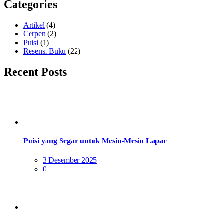
Categories
Artikel
(4)
Cerpen
(2)
Puisi
(1)
Resensi Buku
(22)
Recent Posts
Puisi yang Segar untuk Mesin-Mesin Lapar
Posted
3 Desember 2025
on
0