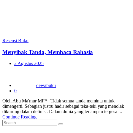
Resensi Buku
Menyibak Tanda, Membaca Rahasia
Posted
2 Agustus 2025
on
dewabuku
0
Oleh Abu Ma'mur MF* Tidak semua tanda meminta untuk
dimengerti. Sebagian justru hadir sebagai teka-teki yang menolak
dikurung dalam definisi. Dalam dunia yang terlampau tergesa ...
Continue Reading