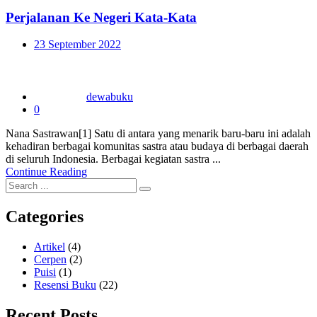
Perjalanan Ke Negeri Kata-Kata
Posted
23 September 2022
on
dewabuku
0
Nana Sastrawan[1] Satu di antara yang menarik baru-baru ini adalah
kehadiran berbagai komunitas sastra atau budaya di berbagai daerah
di seluruh Indonesia. Berbagai kegiatan sastra ...
Continue Reading
Categories
Artikel
(4)
Cerpen
(2)
Puisi
(1)
Resensi Buku
(22)
Recent Posts