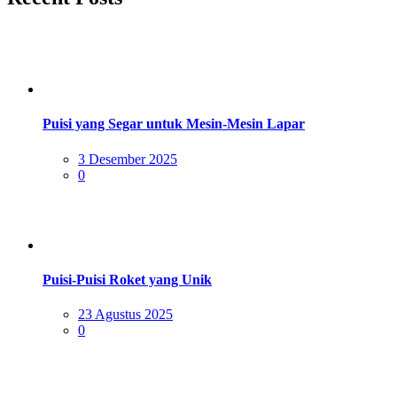
Puisi yang Segar untuk Mesin-Mesin Lapar
Posted
3 Desember 2025
on
0
Puisi-Puisi Roket yang Unik
Posted
23 Agustus 2025
on
0