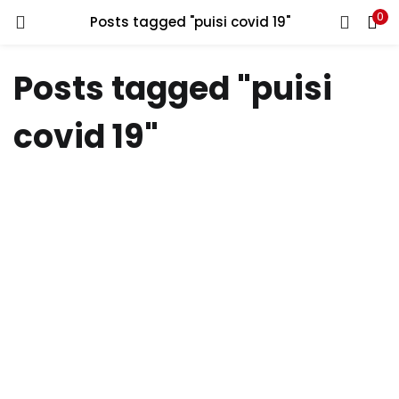
0
Posts tagged "puisi covid 19"
LOGIN
REGISTER
Posts tagged "puisi
Enter your username and password to login.
covid 19"
Remember me
Lost password?