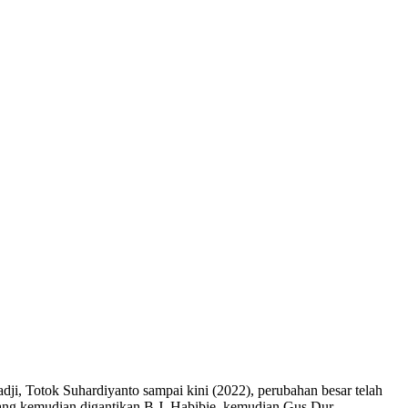
ji, Totok Suhardiyanto sampai kini (2022), perubahan besar telah
 yang kemudian digantikan B.J. Habibie, kemudian Gus Dur