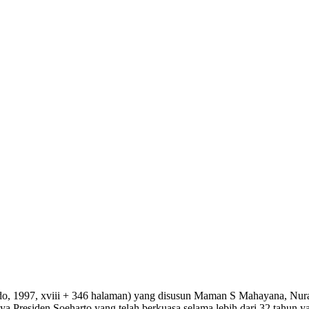
ndo, 1997, xviii + 346 halaman) yang disusun Maman S Mahayana, Nurad
ya Presiden Soeharto yang telah berkuasa selama lebih dari 32 tahun