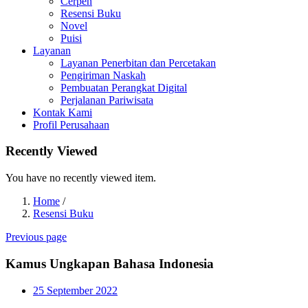
Cerpen
Resensi Buku
Novel
Puisi
Layanan
Layanan Penerbitan dan Percetakan
Pengiriman Naskah
Pembuatan Perangkat Digital
Perjalanan Pariwisata
Kontak Kami
Profil Perusahaan
Recently Viewed
You have no recently viewed item.
Home
/
Resensi Buku
Previous page
Kamus Ungkapan Bahasa Indonesia
Posted
25 September 2022
on