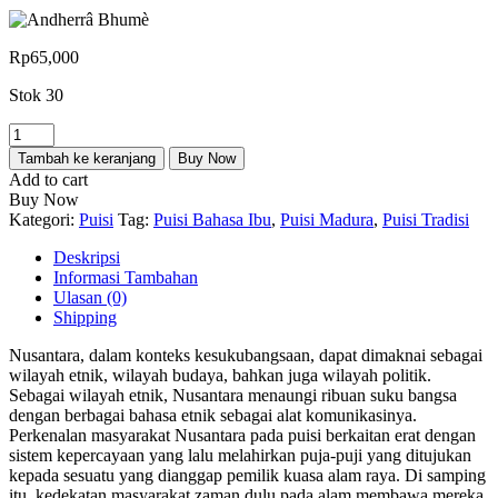
Rp
65,000
Stok 30
Kuantitas
Andherrâ
Tambah ke keranjang
Buy Now
Bhumè
Add to cart
Buy Now
Kategori:
Puisi
Tag:
Puisi Bahasa Ibu
,
Puisi Madura
,
Puisi Tradisi
Deskripsi
Informasi Tambahan
Ulasan (0)
Shipping
Nusantara, dalam konteks kesukubangsaan, dapat dimaknai sebagai
wilayah etnik, wilayah budaya, bahkan juga wilayah politik.
Sebagai wilayah etnik, Nusantara menaungi ribuan suku bangsa
dengan berbagai bahasa etnik sebagai alat komunikasinya.
Perkenalan masyarakat Nusantara pada puisi berkaitan erat dengan
sistem kepercayaan yang lalu melahirkan puja-puji yang ditujukan
kepada sesuatu yang dianggap pemilik kuasa alam raya. Di samping
itu, kedekatan masyarakat zaman dulu pada alam membawa mereka