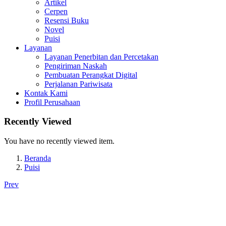
Artikel
Cerpen
Resensi Buku
Novel
Puisi
Layanan
Layanan Penerbitan dan Percetakan
Pengiriman Naskah
Pembuatan Perangkat Digital
Perjalanan Pariwisata
Kontak Kami
Profil Perusahaan
Recently Viewed
You have no recently viewed item.
Beranda
Puisi
Prev