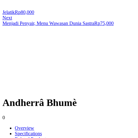
Jelatik
Rp
80,000
Next
Menjadi Penyair, Menu Wawasan Dunia Sastra
Rp
75,000
Andherrâ Bhumè
0
Overview
Specifications