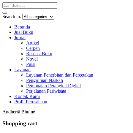
Search in:
Beranda
Jual Buku
Jurnal
Artikel
Cerpen
Resensi Buku
Novel
Puisi
Layanan
Layanan Penerbitan dan Percetakan
Pengiriman Naskah
Pembuatan Perangkat Digital
Perjalanan Pariwisata
Kontak Kami
Profil Perusahaan
Andherrâ Bhumè
Shopping cart