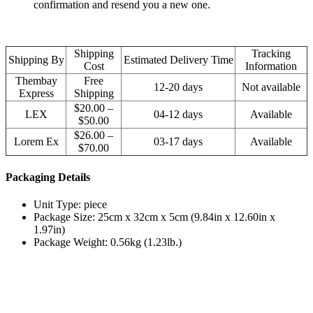
confirmation and resend you a new one.
Shipping
Tracking
Shipping By
Estimated Delivery Time
Cost
Information
Thembay
Free
12-20 days
Not available
Express
Shipping
$20.00 –
LEX
04-12 days
Available
$50.00
$26.00 –
Lorem Ex
03-17 days
Available
$70.00
Packaging Details
Unit Type: piece
Package Size: 25cm x 32cm x 5cm (9.84in x 12.60in x
1.97in)
Package Weight: 0.56kg (1.23lb.)