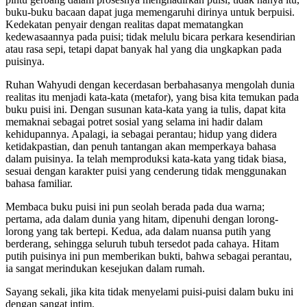
buku-buku bacaan dapat juga memengaruhi dirinya untuk berpuisi.
Kedekatan penyair dengan realitas dapat mematangkan
kedewasaannya pada puisi; tidak melulu bicara perkara kesendirian
atau rasa sepi, tetapi dapat banyak hal yang dia ungkapkan pada
puisinya.
Ruhan Wahyudi dengan kecerdasan berbahasanya mengolah dunia
realitas itu menjadi kata-kata (metafor), yang bisa kita temukan pada
buku puisi ini. Dengan susunan kata-kata yang ia tulis, dapat kita
memaknai sebagai potret sosial yang selama ini hadir dalam
kehidupannya. Apalagi, ia sebagai perantau; hidup yang didera
ketidakpastian, dan penuh tantangan akan memperkaya bahasa
dalam puisinya. Ia telah memproduksi kata-kata yang tidak biasa,
sesuai dengan karakter puisi yang cenderung tidak menggunakan
bahasa familiar.
Membaca buku puisi ini pun seolah berada pada dua warna;
pertama, ada dalam dunia yang hitam, dipenuhi dengan lorong-
lorong yang tak bertepi. Kedua, ada dalam nuansa putih yang
berderang, sehingga seluruh tubuh tersedot pada cahaya. Hitam
putih puisinya ini pun memberikan bukti, bahwa sebagai perantau,
ia sangat merindukan kesejukan dalam rumah.
Sayang sekali, jika kita tidak menyelami puisi-puisi dalam buku ini
dengan sangat intim.