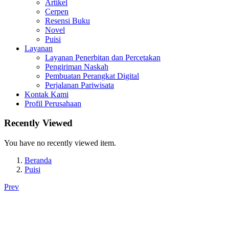
Artikel
Cerpen
Resensi Buku
Novel
Puisi
Layanan
Layanan Penerbitan dan Percetakan
Pengiriman Naskah
Pembuatan Perangkat Digital
Perjalanan Pariwisata
Kontak Kami
Profil Perusahaan
Recently Viewed
You have no recently viewed item.
Beranda
Puisi
Prev