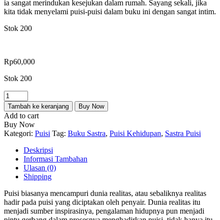
ia sangat merindukan kesejukan dalam rumah. Sayang sekali, jika
kita tidak menyelami puisi-puisi dalam buku ini dengan sangat intim.
Stok 200
Rp
60,000
Stok 200
Kuantitas
Di
Tambah ke keranjang
Buy Now
Kota-
Add to cart
Kota
Buy Now
Menggambar
Kategori:
Puisi
Tag:
Buku Sastra
,
Puisi Kehidupan
,
Sastra Puisi
Wajah
Ibu
Deskripsi
Informasi Tambahan
Ulasan (0)
Shipping
Puisi biasanya mencampuri dunia realitas, atau sebaliknya realitas
hadir pada puisi yang diciptakan oleh penyair. Dunia realitas itu
menjadi sumber inspirasinya, pengalaman hidupnya pun menjadi
pintu gerbang dalam prosesnya menghadirkan puisi, tidak hanya itu,