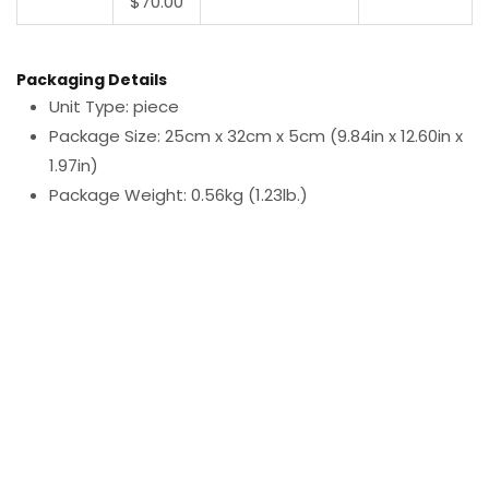
$70.00
Packaging Details
Unit Type: piece
Package Size: 25cm x 32cm x 5cm (9.84in x 12.60in x
1.97in)
Package Weight: 0.56kg (1.23lb.)