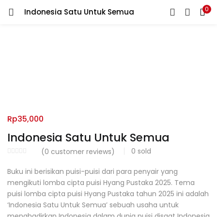
0
Indonesia Satu Untuk Semua
LOGIN
REGISTER
Enter your username and password to login.
Remember me
Rp
35,000
Indonesia Satu Untuk Semua
0
sold
(
0
customer reviews)
Lost password?
Buku ini berisikan puisi-puisi dari para penyair yang
mengikuti lomba cipta puisi Hyang Pustaka 2025. Tema
puisi lomba cipta puisi Hyang Pustaka tahun 2025 ini adalah
‘Indonesia Satu Untuk Semua’ sebuah usaha untuk
menghadirkan Indonesia dalam dunia puisi disaat Indonesia