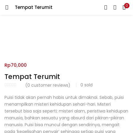
0
Tempat Terumit
LOGIN
REGISTER
Enter your username and password to login.
Rp
70,000
Remember me
Tempat Terumit
0
sold
(
0
customer reviews)
Puisi tidak akan pernah habis untuk dimaknai. Sebab, puisi
Lost password?
menampilkan misteri kehidupan sehari-hari. Misteri
tersebut bisa saja seperti; misteri alam, peristiwa kehidupan
manusia, bahkan sesuatu yang absurd dari pikiran-pikiran
manusia. Puisi bisa muncul dengan sendirinya, mengait
pada ‘kegelisahan penyair’ sehingga setiap puisi yang