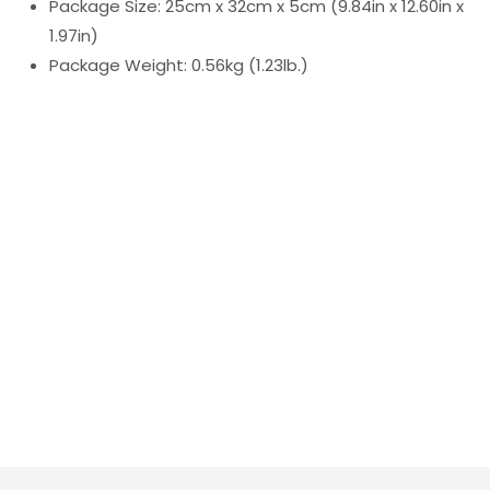
Package Size: 25cm x 32cm x 5cm (9.84in x 12.60in x
1.97in)
Package Weight: 0.56kg (1.23lb.)