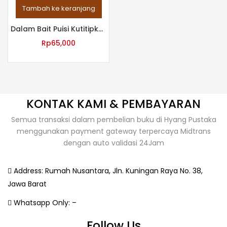
Tambah ke keranjang
Dalam Bait Puisi Kutitipkan Segenggam Kenangan dan Kasih Sayang
Rp
65,000
KONTAK KAMI & PEMBAYARAN
Semua transaksi dalam pembelian buku di Hyang Pustaka
menggunakan payment gateway terpercaya Midtrans
dengan auto validasi 24Jam
Address:
Rumah Nusantara, Jln. Kuningan Raya No. 38,
Jawa Barat
Whatsapp Only:
–
Follow Us