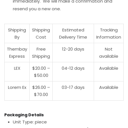
immediately. We will make a confirmation and
resend you a new one.
Shipping
Shipping
Estimated
Tracking
By
Cost
Delivery Time
Information
Thembay
Free
12-20 days
Not
Express
Shipping
available
LEX
$20.00 –
04-12 days
Available
$50.00
Lorem Ex
$26.00 –
03-17 days
Available
$70.00
Packaging Details
Unit Type: piece