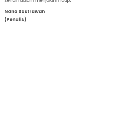
sendiri dalam menjalani hidup.
Nana Sastrawan
(Penulis)